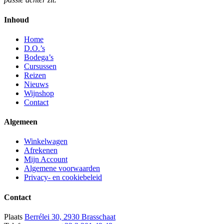
Inhoud
Home
D.O.’s
Bodega’s
Cursussen
Reizen
Nieuws
Wijnshop
Contact
Algemeen
Winkelwagen
Afrekenen
Mijn Account
Algemene voorwaarden
Privacy- en cookiebeleid
Contact
Plaats
Berrélei 30, 2930 Brasschaat